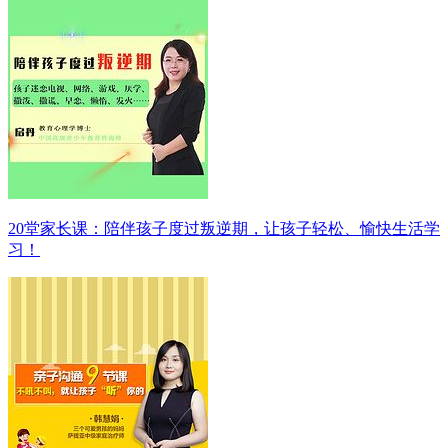
20堂家长课：陪伴孩子度过叛逆期，让孩子轻松、愉快生活学
习！