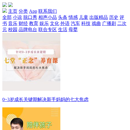
主页
分类
App
联系我们
全部
小说
脱口秀
相声小品
头条
情感
儿童
出版精品
历史
评
书
音乐
财经
教育
娱乐
文化
外语
汽车
科技
戏曲
广播剧
二次
元
校园
品牌电台
联合专区
生活
母婴
0~3岁成长关键期解决新手妈妈的七大焦虑