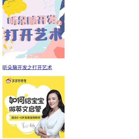
听朵脑开发之打开艺术