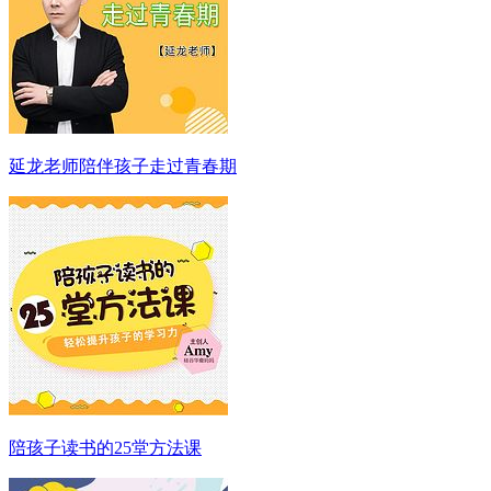
延龙老师陪伴孩子走过青春期
陪孩子读书的25堂方法课