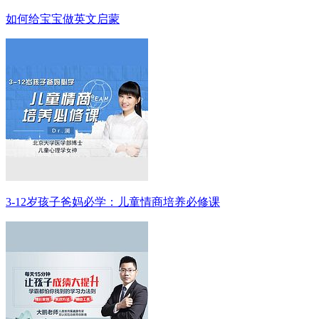
如何给宝宝做英文启蒙
3-12岁孩子爸妈必学：儿童情商培养必修课