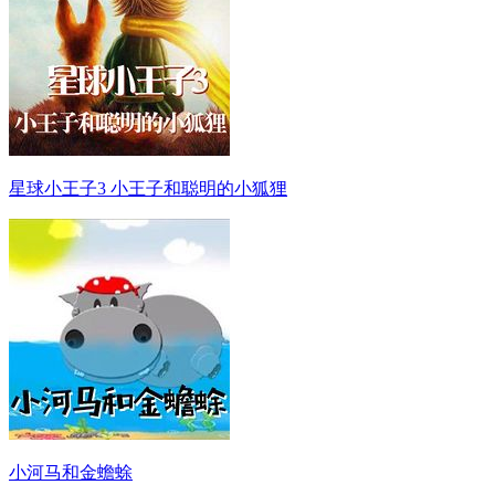
星球小王子3 小王子和聪明的小狐狸
小河马和金蟾蜍