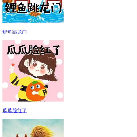
鲤鱼跳龙门
瓜瓜脸红了