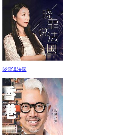
晓霏说法国