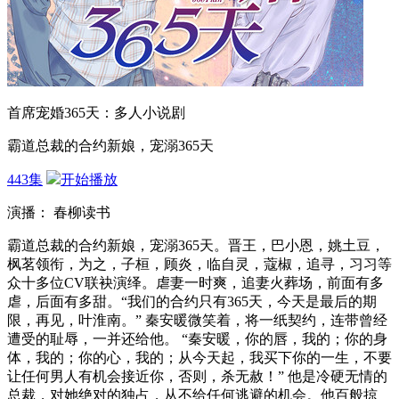
首席宠婚365天：多人小说剧
霸道总裁的合约新娘，宠溺365天
443集
开始播放
演播： 春柳读书
霸道总裁的合约新娘，宠溺365天。晋王，巴小恩，姚土豆，
枫茗领衔，为之，子桓，顾炎，临自灵，蔻椒，追寻，习习等
众十多位CV联袂演绎。虐妻一时爽，追妻火葬场，前面有多
虐，后面有多甜。“我们的合约只有365天，今天是最后的期
限，再见，叶淮南。” 秦安暖微笑着，将一纸契约，连带曾经
遭受的耻辱，一并还给他。 “秦安暖，你的唇，我的；你的身
体，我的；你的心，我的；从今天起，我买下你的一生，不要
让任何男人有机会接近你，否则，杀无赦！” 他是冷硬无情的
总裁，对她绝对的独占，从不给任何逃避的机会。他百般掠