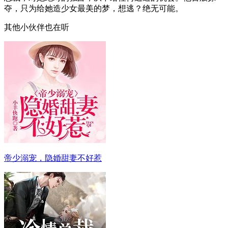
夺，只为给她造少女最美的梦，想逃？绝无可能。
其他小伙伴也在听
帝少溺宠，隐婚甜妻不好惹