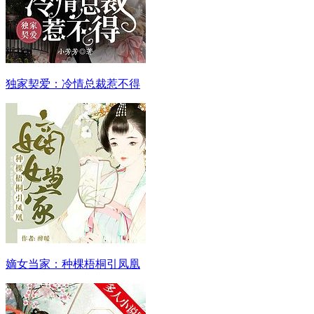
独家契爱：冷情总裁惹不得
嫡女当家：种棵梧桐引凤凰