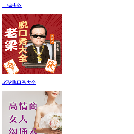
二锅头条
老梁脱口秀大全