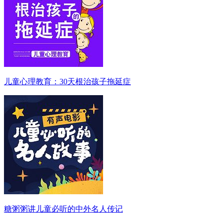
儿童心理教育：30天根治孩子拖延症
糖粥粥讲儿童必听的中外名人传记