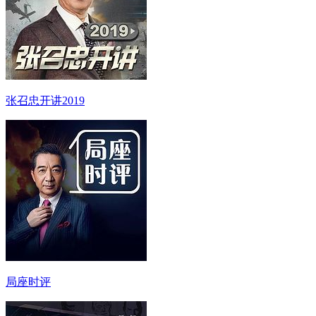
张召忠开讲2019
局座时评