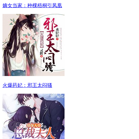
嫡女当家：种棵梧桐引凤凰
火爆药妃：邪王太闷骚