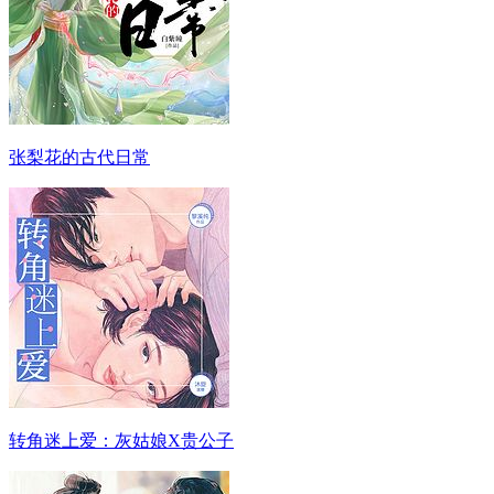
张梨花的古代日常
转角迷上爱：灰姑娘X贵公子