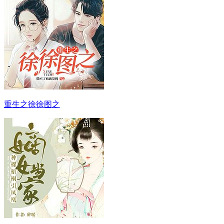
重生之徐徐图之