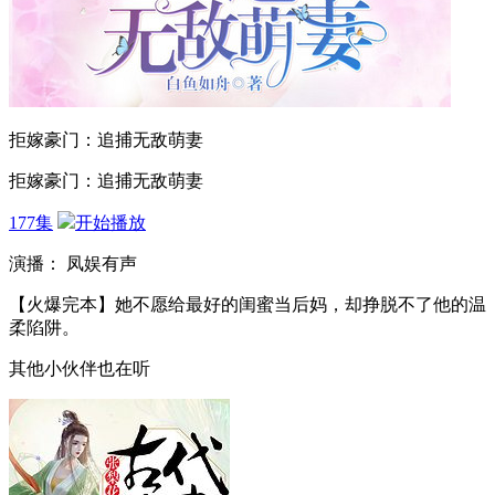
拒嫁豪门：追捕无敌萌妻
拒嫁豪门：追捕无敌萌妻
177集
开始播放
演播： 凤娱有声
【火爆完本】她不愿给最好的闺蜜当后妈，却挣脱不了他的温
柔陷阱。
其他小伙伴也在听