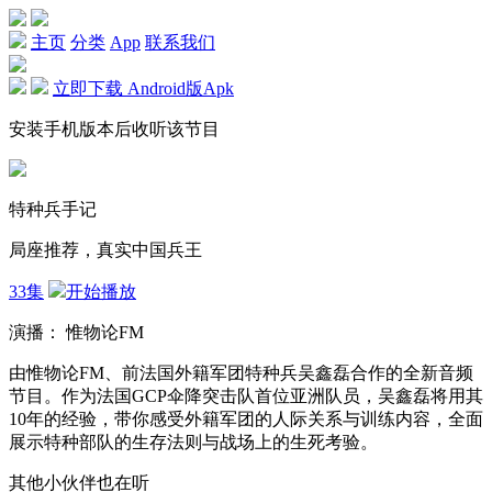
主页
分类
App
联系我们
立即下载 Android版Apk
安装手机版本后收听该节目
特种兵手记
局座推荐，真实中国兵王
33集
开始播放
演播： 惟物论FM
由惟物论FM、前法国外籍军团特种兵吴鑫磊合作的全新音频
节目。作为法国GCP伞降突击队首位亚洲队员，吴鑫磊将用其
10年的经验，带你感受外籍军团的人际关系与训练内容，全面
展示特种部队的生存法则与战场上的生死考验。
其他小伙伴也在听