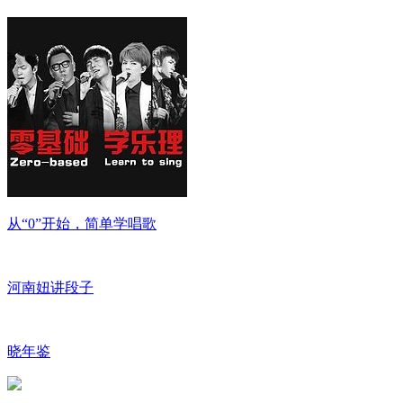
从“0”开始，简单学唱歌
河南妞讲段子
晓年鉴