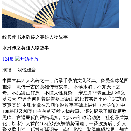
经典评书水浒传之英雄人物故事
水浒传之英雄人物故事
124集
开始播放
演播： 娱悦佳音
中国古典四大名著之一，传承千载的文化经典。备受全球范围
推崇，流传千古的英雄传奇故事。 不读水浒，不知天下之
奇。不品梁山好汉，不懂人性复杂。 宋江并非表面上那样义
薄云天 李逵为何叫着嚷着要上梁山 武松其实是个内心悲凉的
落寞英雄 本张专辑在民间传说故事基础上讲述《水浒传》中
108将以及和梁山有关的英雄人物故事。深刻揭示了朝政腐败
黑暗、官逼民反的严酷现实。北宋末年政治动荡，社会矛盾激
化，以宋江为首的108位好汉被情势逼迫，一番波折后，众人
聚义梁山泊，后被朝廷诏安，南征北战，取得丰硕战果，却终