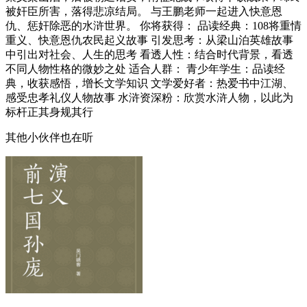
被奸臣所害，落得悲凉结局。 与王鹏老师一起进入快意恩
仇、惩奸除恶的水浒世界。 你将获得： 品读经典：108将重情
重义、快意恩仇农民起义故事 引发思考：从梁山泊英雄故事
中引出对社会、人生的思考 看透人性：结合时代背景，看透
不同人物性格的微妙之处 适合人群： 青少年学生：品读经
典，收获感悟，增长文学知识 文学爱好者：热爱书中江湖、
感受忠孝礼仪人物故事 水浒资深粉：欣赏水浒人物，以此为
标杆正其身规其行
其他小伙伴也在听