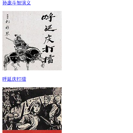
孙庞斗智演义
呼延庆打擂