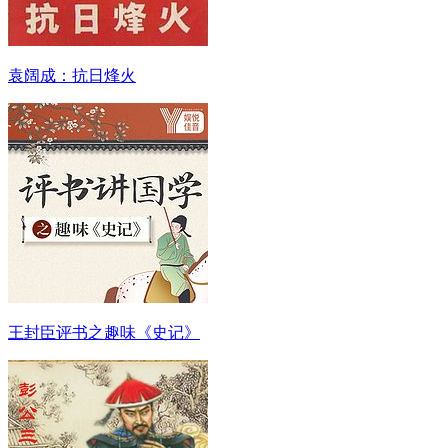
袁阔成：抗日烽火
王封臣评书之趣味《史记》