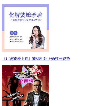
《让婆婆爱上你》婆媳相处正确打开姿势