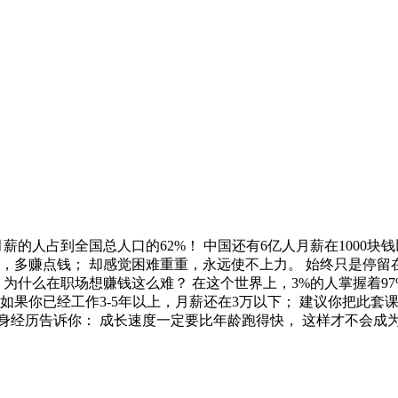
下月薪的人占到全国总人口的62%！ 中国还有6亿人月薪在1000
，多赚点钱； 却感觉困难重重，永远使不上力。 始终只是停留在
 为什么在职场想赚钱这么难？ 在这个世界上，3%的人掌握着97
如果你已经工作3-5年以上，月薪还在3万以下； 建议你把此套
身经历告诉你： 成长速度一定要比年龄跑得快， 这样才不会成