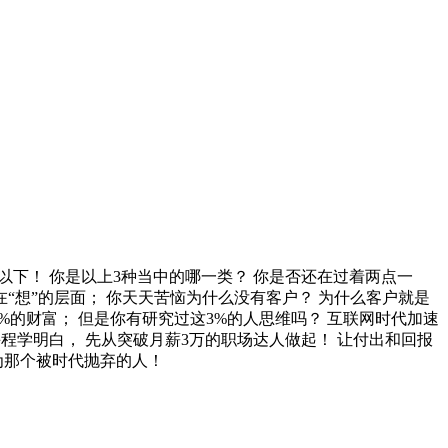
块钱以下！ 你是以上3种当中的哪一类？ 你是否还在过着两点一
“想”的层面； 你天天苦恼为什么没有客户？ 为什么客户就是
%的财富； 但是你有研究过这3%的人思维吗？ 互联网时代加速
课程学明白， 先从突破月薪3万的职场达人做起！ 让付出和回报
为那个被时代抛弃的人！