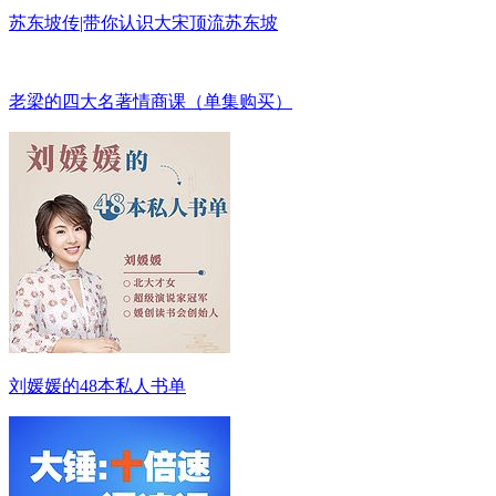
苏东坡传|带你认识大宋顶流苏东坡
老梁的四大名著情商课（单集购买）
刘媛媛的48本私人书单