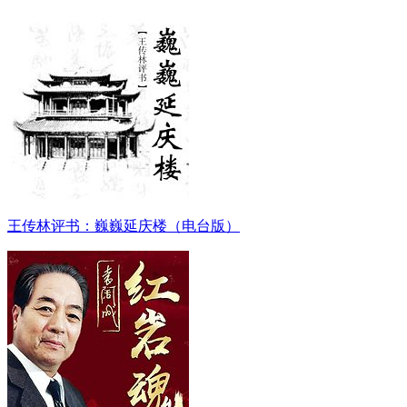
王传林评书：巍巍延庆楼（电台版）