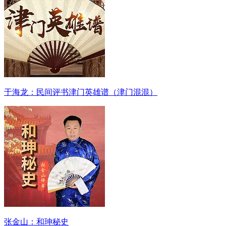
于海龙：民间评书津门英雄谱（津门混混）
张金山：和珅秘史