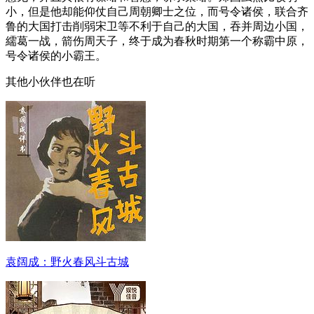
小，但是他却能仰仗自己周朝卿士之位，而号令诸侯，联合齐
鲁的大国打击削弱宋卫等不利于自己的大国，吞并周边小国，
繻葛一战，箭伤周天子，终于成为春秋时期第一个称霸中原，
号令诸侯的小霸王。
其他小伙伴也在听
袁阔成：野火春风斗古城