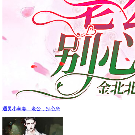
通灵小萌妻：老公，别心急