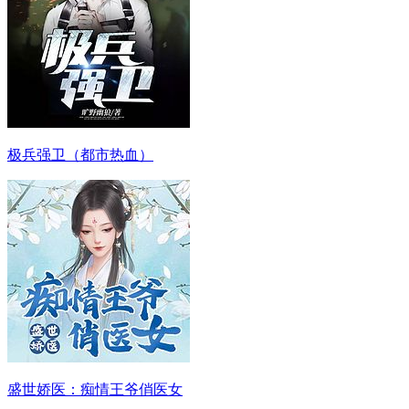
极兵强卫（都市热血）
盛世娇医：痴情王爷俏医女